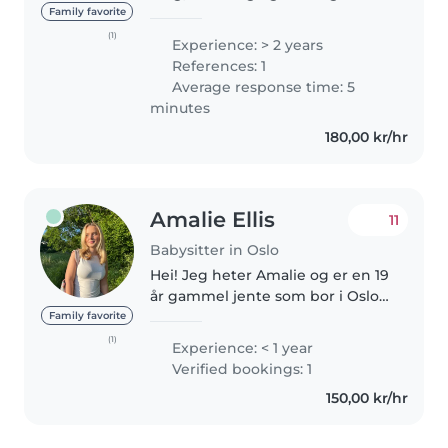
person som trives godt sammen
Family favorite
med barn. Jeg har erfaring fra
(1)
Experience: > 2 years
barnehage og har jobbet som
References: 1
barnevakt for mange familier...
Average response time: 5
minutes
180,00 kr/hr
Amalie Ellis
11
Babysitter in Oslo
Hei! Jeg heter Amalie og er en 19
år gammel jente som bor i Oslo.
Som person er jeg ansvarsfull,
Family favorite
gøyal og tålmodig. Jeg har mye
(1)
Experience: < 1 year
erfaring med å passe på
Verified bookings: 1
småbarn, særlig i alderen 1-5..
150,00 kr/hr