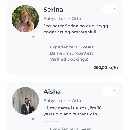
Serina
1
Babysitter in Oslo
Jeg heter Serina og er ei trygg,
engasjert og omsorgsfull
(1)
dagmamma/barnepasser! Jeg
har en bachelorgrad fra sosialt
Experience: > 5 years
arbeid, som har lært meg mye
Barneomsorgsattest
om barns utvikling og behov.
Verified bookings: 1
Jeg har..
250,00 kr/hr
Aisha
1
Babysitter in Oslo
Hi, my name is Aisha , I'm 18
years old and currently in
(1)
videregående. I'm a caring and
responsible person who loves
Experience: < 1 year