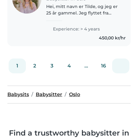
Hei, mitt navn er Tilde, og jeg er
25 år gammel. Jeg flyttet fra
Sverige til Norge 1. desember
2024. Jeg jobber på en privat
Experience: > 4 years
barnehage på Løren i Oslo som
450,00 kr/hr
pedagogisk leder. Jeg har..
1
2
3
4
...
16
Babysits
Babysitter
Oslo
Find a trustworthy babysitter in