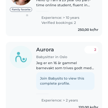
time online student, fluent in
English and Norwegian, with
Family favorite
good experience baby sitting. I
(1)
Experience: > 10 years
have experience with all ages,
Verified bookings: 2
mostly with one child at a..
250,00 kr/hr
Aurora
2
Babysitter in Oslo
Jeg er en 16 år gammel
barnevakt som trives godt med
å ta vare på barn og bidra til en
trygg og positiv hverdag. Jeg har
Join Babysits to view this
rundt 2 års erfaring med både
complete profile.
småbarn og barnehagebarn.
Jeg..
Experience: > 2 years
120,00 kr/hr