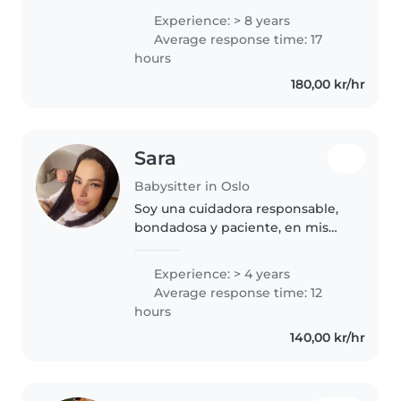
gammel barne- og
Experience: > 8 years
ungdomsarbeider med fagbrev
Average response time: 17
og over 8 års erfaring fra
hours
barnehage. De siste fire årene..
180,00 kr/hr
Sara
Babysitter in Oslo
Soy una cuidadora responsable,
bondadosa y paciente, en mis
40s, con 4 años de experiencia
cuidando niños de todas las
Experience: > 4 years
edades. Me encanta hacer
Average response time: 12
manualidades, música y juegos.
hours
Estoy..
140,00 kr/hr