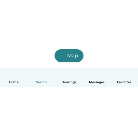
Map
Home
Search
Bookings
Messages
Favorites
English
How it works
Help
Terms & Privacy
Pricing