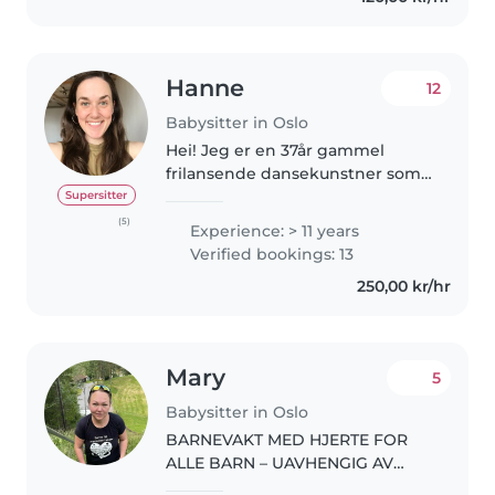
Hanne
12
Babysitter in Oslo
Hei! Jeg er en 37år gammel
frilansende dansekunstner som
tar på meg barnevaktoppdrag!
Supersitter
Både for å supplere på inntekten
(5)
Experience: > 11 years
men også fordi jeg synes det er
Verified bookings: 13
skikkelig hyggelig. Bak meg..
250,00 kr/hr
Mary
5
Babysitter in Oslo
BARNEVAKT MED HJERTE FOR
ALLE BARN – UAVHENGIG AV
TYPE BEHOV Jeg er en 46 år