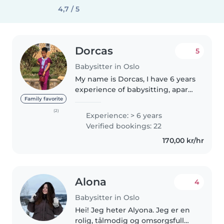
4,7 / 5
Dorcas
5
Babysitter in Oslo
My name is Dorcas, I have 6 years
experience of babysitting, apart
from baby sitting other people’s
Family favorite
kids I have babysat my nephews
(2)
Experience: > 6 years
and nieces right from birth .I
Verified bookings: 22
love children and..
170,00 kr/hr
Alona
4
Babysitter in Oslo
Hei! Jeg heter Alyona. Jeg er en
rolig, tålmodig og omsorgsfull