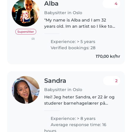
Alba
4
Babysitter in Oslo
"My name is Alba and I am 32
years old. Im an artist so I like to
do art activities with children, i
Supersitter
also do face painting for birthday
(2)
Experience: > 5 years
parties and events my instagram
Verified bookings: 28
is @painting..
170,00 kr/hr
Sandra
2
Babysitter in Oslo
Hei! Jeg heter Sandra, er 22 år og
studerer barnehagelærer på
heltid. Jeg har flere års erfaring
med barn, både som privat
Experience: > 8 years
barnevakt for flere familier, som
Average response time: 16
tilkallingsvikar i barnehage..
hours