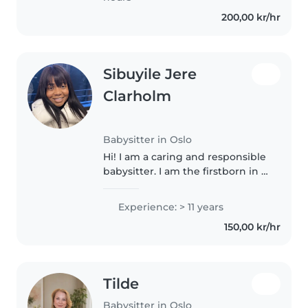
200,00 kr/hr
Sibuyile Jere
Clarholm
Babysitter in Oslo
Hi! I am a caring and responsible
babysitter. I am the firstborn in a
family of four and I have helped
raise my younger siblings and
Experience: > 11 years
take care of many cousins and
150,00 kr/hr
nephews in my extended..
Tilde
Babysitter in Oslo