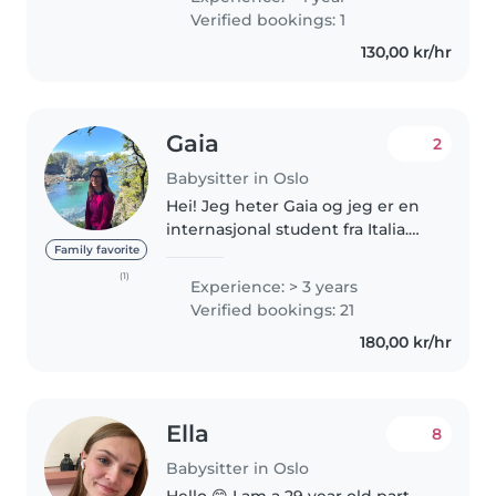
spending time with children.
Verified bookings: 1
Looking after kids has always
130,00 kr/hr
come..
Gaia
2
Babysitter in Oslo
Hei! Jeg heter Gaia og jeg er en
internasjonal student fra Italia.
Jeg jobbet som barnevakt i USA.
Family favorite
Jeg var ansvarlig for å passe på
(1)
Experience: > 3 years
barna 4-13 år gammel. Jeg
Verified bookings: 21
snakker litt norsk, men..
180,00 kr/hr
Ella
8
Babysitter in Oslo
Hello 😊 I am a 29 year old part-