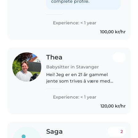
Jeg har en lillebror som har
complete profile.
adhd, så jeg har..
Experience: < 1 year
100,00 kr/hr
Thea
Babysitter in Stavanger
Hei! Jeg er en 21 år gammel
jente som trives å være med
barn. Jeg er kreativ, god til å
snakke med barn og kan være
Experience: < 1 year
med på det meste barn ønsker!
120,00 kr/hr
Samtidig er jeg ansvarsfull
Saga
2