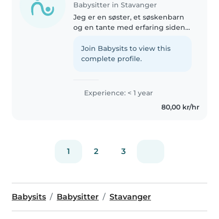
Babysitter in Stavanger
Jeg er en søster, et søskenbarn
og en tante med erfaring siden
jeg må ha sutte barnevakt for de
minste. Jeg har et tantebarn på
Join Babysits to view this
1,5 år, et søskenbarn på fire og en
complete profile.
bror på 10. Jeg..
Experience: < 1 year
80,00 kr/hr
1
2
3
Babysits
Babysitter
Stavanger