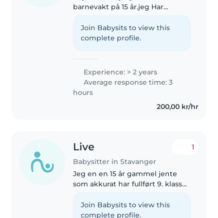
barnevakt på 15 år.jeg Har
erfaring jeg pleier og være
barnevakt for min søsken , er jeg
Join Babysits to view this
tålmodig, sporty og rolig av
complete profile.
natur. Jeg elsker å tegne, spille..
Experience: > 2 years
Average response time: 3
hours
200,00 kr/hr
Live
1
Babysitter in Stavanger
Jeg en en 15 år gammel jente
som akkurat har fullført 9. klasse.
Jeg har erfaring med å passe
min lillesøster (7år yngre) hvor vi
Join Babysits to view this
stadig finner på ting som å
complete profile.