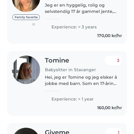
Jeg er en hyggelig, rolig og
selvstendig 17 år gammel jente,
som bor alene i leilighet i
Family favorite
Stavanger da jeg går Wang
(1)
Experience: > 3 years
toppidrett vgs. Jeg er veldig
170,00 kr/hr
glad i barn og har sittet
barnevakt..
Tomine
3
Babysitter in Stavanger
Hei, jeg er Tomine og jeg elsker å
jobbe med barn. Som en 17-åring
har jeg foreløpig ikke mye
erfaring, men jeg har vært i
Experience: < 1 year
praksis i både barnehage og
160,00 kr/hr
barneskole. Med min utdanning..
Giveme
1