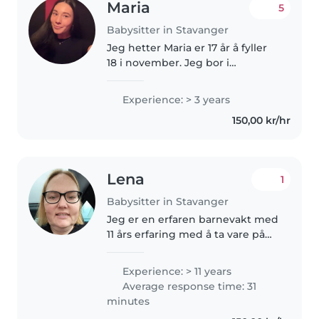
Maria
5
Babysitter in Stavanger
Jeg hetter Maria er 17 år å fyller
18 i november. Jeg bor i
Stavanger sentrum. Jeg går barn
og ungdom på vg2 vi er ute i
Experience: > 3 years
praksis 2 ganger i uken på en
150,00 kr/hr
barneskole. Jeg elsker å vær..
Lena
1
Babysitter in Stavanger
Jeg er en erfaren barnevakt med
11 års erfaring med å ta vare på
småbarn og førskolebarn. Jeg er
ansvarlig, kreativ og vennlig, og
Experience: > 11 years
jeg elsker å lese for barn. Jeg er
Average response time: 31
komfortabel med..
minutes