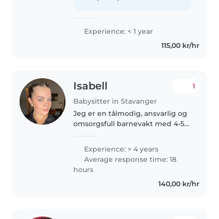
tegne, matlaging eller..
Experience: < 1 year
115,00 kr/hr
Isabell
1
Babysitter in Stavanger
Jeg er en tålmodig, ansvarlig og
omsorgsfull barnevakt med 4-5
års erfaring med å ta vare på
barn i alderen 2-10 år. Jeg har
Experience: > 4 years
førstehjelpssertifisert og holder
Average response time: 18
på å utdanne meg som..
hours
140,00 kr/hr