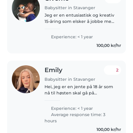
Babysitter in Stavanger
Jeg er en entusiastisk og kreativ
15-åring som elsker å jobbe med
barn. Jeg har erfaring med
babyer, småbarn og
Experience: < 1 year
førskolebarn, og jeg kan hjelpe
100,00 kr/hr
til med alt fra tegning og lesing
til..
Emily
2
Babysitter in Stavanger
Hei, jeg er en jente på 18 år som
nå til høsten skal gå på
Randaberg vgs. Jeg har små
søsken. Jeg liker veldig godt å
Experience: < 1 year
værme barn, og jeg har alltid følt
Average response time: 3
at barn liker meg godt. Jeg..
hours
100,00 kr/hr