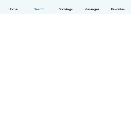
Home
Search
Bookings
Messages
Favorites
English
How it works
Help
Terms & Privacy
Pricing
Company details
Babysits for Work
Community standards
© Babysits B.V.