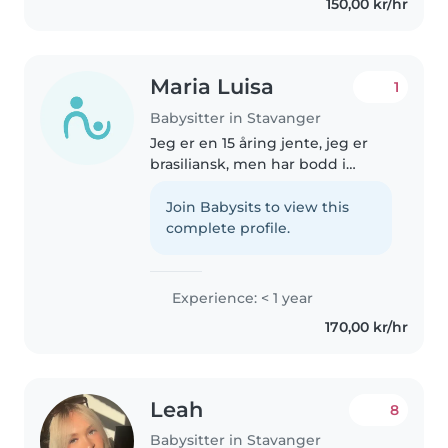
150,00 kr/hr
Maria Luisa
1
Babysitter in Stavanger
Jeg er en 15 åring jente, jeg er
brasiliansk, men har bodd i
Norge siden 2022 og kan snakke
flytende norsk, portugisisk og
Join Babysits to view this
engelsk. Jeg elsker barn og
complete profile.
synes det er greit å passe på..
Experience: < 1 year
170,00 kr/hr
Leah️
8
Babysitter in Stavanger