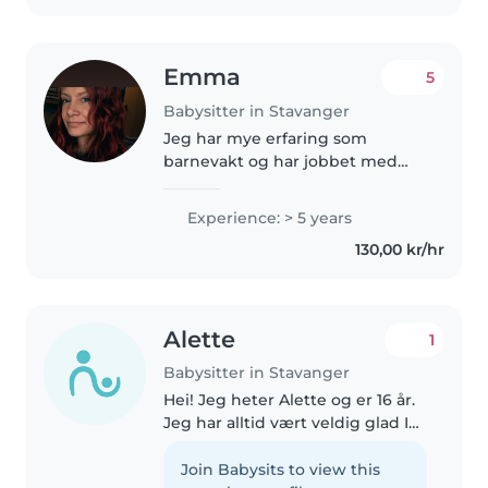
Emma
5
Babysitter in Stavanger
Jeg har mye erfaring som
barnevakt og har jobbet med
barn i alle aldre, fra babyer til
førskolebarn. Jeg er både gøyal,
Experience: > 5 years
ansvarlig og omsorgsfull, og jeg
130,00 kr/hr
stortrives med å dra på turer,..
Alette
1
Babysitter in Stavanger
Hei! Jeg heter Alette og er 16 år.
Jeg har alltid vært veldig glad I
små barn, og har alltid hatt lyst
til å hjelpe og ta vare på barn😊.
Join Babysits to view this