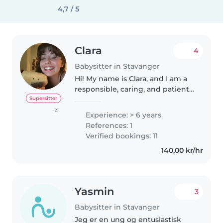
4,7 / 5
Clara
4
Babysitter in Stavanger
Hi! My name is Clara, and I am a
responsible, caring, and patient
person who enjoys spending
Supersitter
time with children. I am reliable,
(2)
Experience: > 6 years
organized, and always make sure
References: 1
kids feel safe, comfortable,..
Verified bookings: 11
140,00 kr/hr
Yasmin
3
Babysitter in Stavanger
Jeg er en ung og entusiastisk