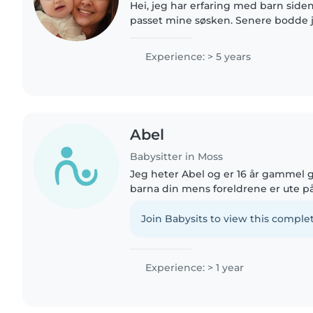
Hei, jeg har erfaring med barn siden 
passet mine søsken. Senere bodde je
jobbet som barnevakt, blant annet fo
lærte dem..
Experience: > 5 years
Abel
Babysitter in Moss
Jeg heter Abel og er 16 år gammel g
barna din mens foreldrene er ute p
Join Babysits to view this complet
Experience: > 1 year