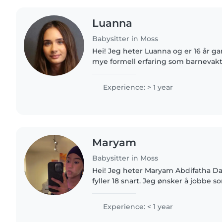
Luanna
Babysitter in Moss
Hei! Jeg heter Luanna og er 16 år g
mye formell erfaring som barnevakt
mye på mine tre yngre søsken, så jeg
å være sammen..
Experience: > 1 year
Maryam
Babysitter in Moss
Hei! Jeg heter Maryam Abdifatha Dahi
fyller 18 snart. Jeg ønsker å jobbe 
er glad i barn og trives med å skap
omgivelser..
Experience: < 1 year