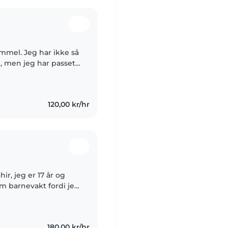
ammel. Jeg har ikke så
, men jeg har passet
 er vant til ansvar og
120,00 kr/hr
r, jeg er 17 år og
som barnevakt fordi jeg
e trygge og hyggelige
180,00 kr/hr