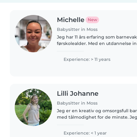
Michelle
New
Babysitter in Moss
Jeg har 11 års erfaring som barnevakt
førskolealder. Med en utdannelse i
ungdomsarbeid liker jeg å lese, sy
med barna. Jeg har..
Experience: > 11 years
Lilli Johanne
Babysitter in Moss
Jeg er en kreativ og omsorgsfull ba
med tålmodighet for de minste. Jeg
og erfaring med barn fra baby til s
til lek, håndverk..
Experience: < 1 year