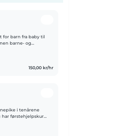
 for barn fra baby til
nnen barne- og
nge og lage musikk
150,00 kr/hr
rnepike i tenårene
 har førstehjelpskurs
måbarnsalder. Kjærlig