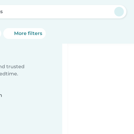
s
More filters
ind trusted
bedtime.
n