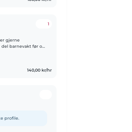
1
ker gjerne
 del barnevakt før og
m 3 og 9 år. Har også
140,00 kr/hr
e profile.