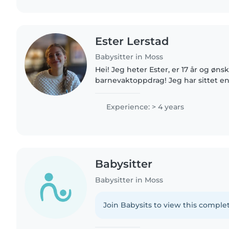
Ester Lerstad
Babysitter in Moss
Hei! Jeg heter Ester, er 17 år og øns
barnevaktoppdrag! Jeg har sittet en
har erfaring med å passe barn mello
to småbrødre, så jeg..
Experience: > 4 years
Babysitter
Babysitter in Moss
Join Babysits to view this complet