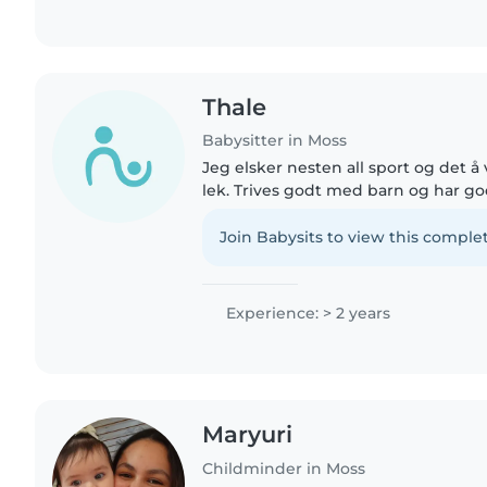
Thale
Babysitter in Moss
Jeg elsker nesten all sport og det å 
lek. Trives godt med barn og har g
Trener 2-3 klassinger i cheerleading 
selv. Tenkte..
Join Babysits to view this complet
Experience: > 2 years
Maryuri
Childminder in Moss