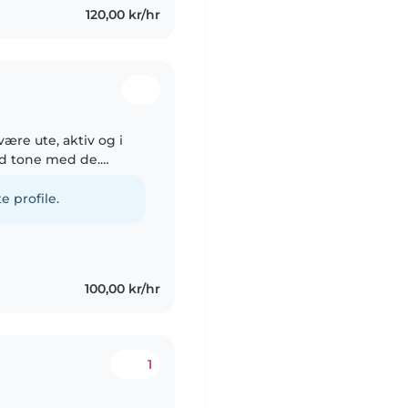
120,00 kr/hr
være ute, aktiv og i
od tone med de.
og er aktiv i sporten
e profile.
100,00 kr/hr
1