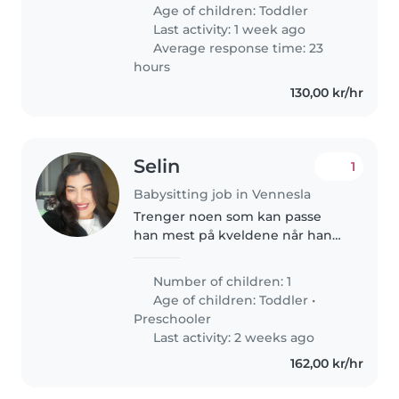
og jente Luiza (1 år). Barna våre
Age of children:
Toddler
er veldig sosiale, glade..
Last activity: 1 week ago
Average response time: 23
hours
130,00 kr/hr
Selin
1
Babysitting job in Vennesla
Trenger noen som kan passe
han mest på kveldene når han
sover. Vi har en 19mnd gammel
sønn. Han er veldig utadvendt,
Number of children: 1
pratsom, elsker å leke og herjes
Age of children:
Toddler
•
med. Vi pleier av og til å finne..
Preschooler
Last activity: 2 weeks ago
162,00 kr/hr