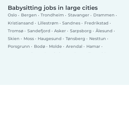
Babysitting jobs in large cities
Oslo
Bergen
Trondheim
Stavanger
Drammen
Kristiansand
Lillestrøm
Sandnes
Fredrikstad
Tromsø
Sandefjord
Asker
Sarpsborg
Ålesund
Skien
Moss
Haugesund
Tønsberg
Nesttun
Porsgrunn
Bodø
Molde
Arendal
Hamar
Horten
Grimstad
Kristiansund
Larvik
Halden
Harstad
Levanger
Kongsberg
Gjøvik
Narvik
Hønefoss
Steinkjer