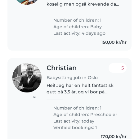
koselig men også krevende da
han er veldig avhengig av
fanget. Trenger hjelp til
Number of children: 1
avlastning mens jeg er hjemme.
Age of children:
Baby
Last activity: 4 days ago
150,00 kr/hr
Christian
5
Babysitting job in Oslo
Hei! Jeg har en helt fantastisk
gutt på 3,5 år, og vi bor på
(2)
Skøyen. Han er en glad, trygg og
aktiv gutt som elsker å leke og
Number of children: 1
tulle. Jeg ser etter en pålitelig og
Age of children:
Preschooler
omsorgsfull barnevakt..
Last activity: today
Verified bookings: 1
170,00 kr/hr