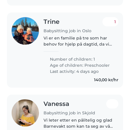
Trine
1
Babysitting job in Oslo
Vi er en familie på tre som har
behov for hjelp på dagtid, da vi
ennå ikke har fått
barnehageplass. Josefine er en
Number of children: 1
blid og nysgjerrig jente som
Age of children:
Preschooler
synes det aller meste er
Last activity: 4 days ago
spennende...
140,00 kr/hr
Vanessa
Babysitting job in Skjold
Vi leter etter en pålitelig og glad
Barnevakt som kan ta seg av vår