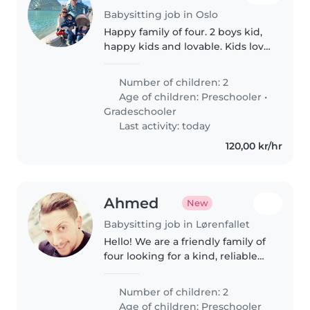
Babysitting job in Oslo
Happy family of four. 2 boys kid,
happy kids and lovable. Kids love
playing, creativity and drawing
and watching tv together.
Number of children: 2
Age of children:
Preschooler
•
Gradeschooler
Last activity: today
120,00 kr/hr
Ahmed
New
Babysitting job in Lørenfallet
Hello! We are a friendly family of
four looking for a kind, reliable
babysitter for our two wonderful
boys, aged 8 and 5. They are
Number of children: 2
energetic, curious, and enjoy
Age of children:
Preschooler