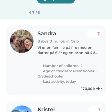
4,7 / 5
Sandra
7
Babysitting job in Oslo
Vi er en familie på fire med en
datter på 6 år og en sønn på 4 år.
Vi ser etter en pålitelig og
omsorgsfull barnevakt som kan
Number of children: 2
hjelpe oss av og til, spesielt med
Age of children:
Preschooler
•
henting fra skole og..
Gradeschooler
Last activity: today
170,00 kr/hr
Kristel
1