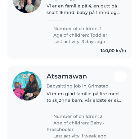
Vi er en familie på 4, en gutt på
snart 16mnd, baby på 1 mnd og
mamma og pappa.
Number of children: 1
Age of children:
Toddler
Last activity: 3 days ago
140,00 kr/hr
Atsamawan
Babysitting job in Grimstad
Vi er en glad familie på fire med
to skjønne barn. Vår eldste er ei
jente på snart 4 år (fyller 4 i
september), og vår yngste er en
Number of children: 2
gutt på 1 år og 1 måned som
Age of children:
Baby
•
nylig har blitt trygg..
Preschooler
Last activity: 1 week ago