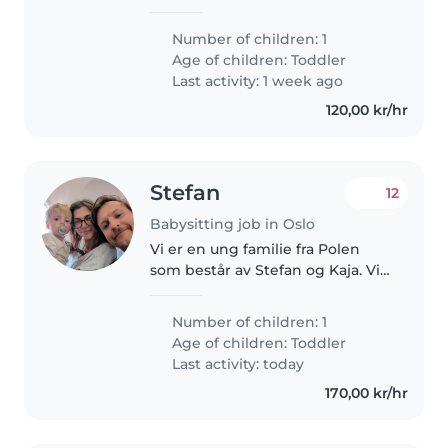
energiske og sosiale 2-åring. Noe
erfaring med barn i den alderen
Number of children: 1
er en fordel, men vi setter mest
Age of children:
Toddler
pris på omsorg,..
Last activity: 1 week ago
120,00 kr/hr
Stefan
12
Babysitting job in Oslo
Vi er en ung familie fra Polen
som består av Stefan og Kaja. Vi
snakker både norsk og engelsk.
Vår sønn, Lucjan, skal snart
Number of children: 1
begynne i barnehage, og det er
Age of children:
Toddler
viktig for oss at han får..
Last activity: today
170,00 kr/hr