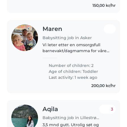
150,00 kr/hr
Maren
Babysitting job in Asker
Vi leter etter en omsorgsfull
barnevakt/dagmamma for våre
to vennlige og lekne barn.
Vedkommende bør ha evne til
Number of children: 2
matlaging, og kunne stelle
Age of children:
Toddler
hjemmet litt. Ta kontakt for
Last activity: 1 week ago
hyggelig samtale!
200,00 kr/hr
Aqila
3
Babysitting job in Lillestrøm
3,5 mnd gutt. Utrolig søt og