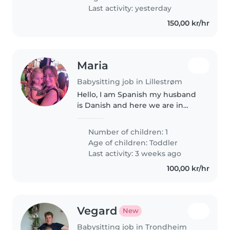
playing games, reading,..
Last activity: yesterday
150,00 kr/hr
Maria
Babysitting job in Lillestrøm
Hello, I am Spanish my husband
is Danish and here we are in
Norway with our little baby. We
have no family here, just me and
Number of children: 1
him. Some extra help would be
Age of children:
Toddler
very nice for us. My baby's..
Last activity: 3 weeks ago
100,00 kr/hr
Vegard
New
Babysitting job in Trondheim