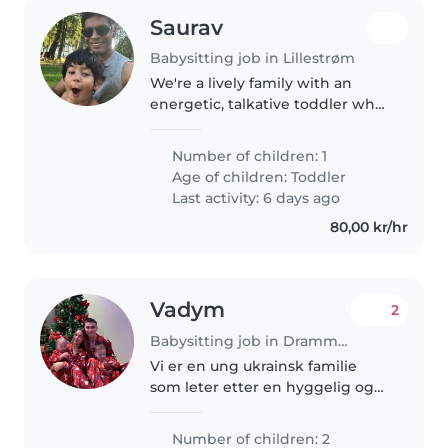
Saurav
Babysitting job in Lillestrøm
We're a lively family with an
energetic, talkative toddler who
loves stories and games. Looking
for a caring Babysitter
Number of children: 1
comfortable with fun, active play
Age of children:
Toddler
—preferably someone who
Last activity: 6 days ago
speaks..
80,00 kr/hr
Vadym
2
Babysitting job in Drammen
Vi er en ung ukrainsk familie
som leter etter en hyggelig og
pålitelig barnevakt! Vi har to
herlige barn: gutt Herman (3 år)
Number of children: 2