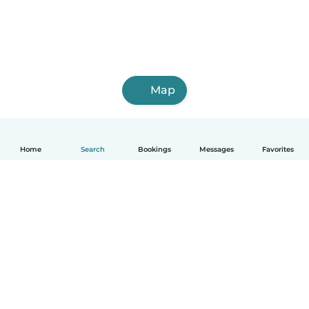
Map
Home
Search
Bookings
Messages
Favorites
English
How it works
Help
Terms & Privacy
Pricing
Company details
Babysits for Work