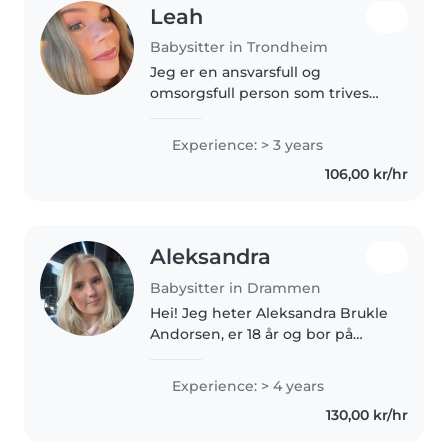
Leah
Babysitter in Trondheim
Jeg er en ansvarsfull og
omsorgsfull person som trives
godt med barn. Jeg er pålitelig,
tålmodig og opptatt av å skape
Experience: > 3 years
et trygt og hyggelig miljø. Jeg er
106,00 kr/hr
flink kreativt og hjelper..
Aleksandra
Babysitter in Drammen
Hei! Jeg heter Aleksandra Brukle
Andorsen, er 18 år og bor på
Konnerud! Jeg er en omsorgsfull,
ansvarsfull og positiv person som
Experience: > 4 years
trives veldig godt sammen med
130,00 kr/hr
barn. Jeg elsker å være..