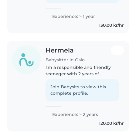
med barn, og jeg finner..
Experience: > 1 year
130,00 kr/hr
Hermela
Babysitter in Oslo
I'm a responsible and friendly
teenager with 2 years of
experience caring for toddlers,
babies, and preschoolers. I'm
Join Babysits to view this
first aid certified and
complete profile.
comfortable with pets, cooking,
chores,..
Experience: > 2 years
120,00 kr/hr