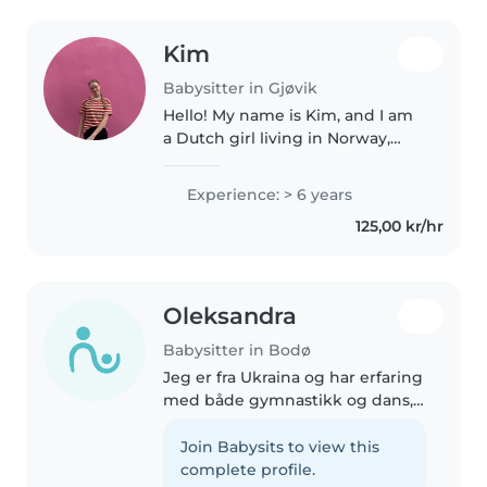
Kim
Babysitter in Gjøvik
Hello! My name is Kim, and I am
a Dutch girl living in Norway,
currently looking for
opportunities in childcare and
Experience: > 6 years
babysitting. I graduated from an
125,00 kr/hr
International Teacher Education..
Oleksandra
Babysitter in Bodø
Jeg er fra Ukraina og har erfaring
med både gymnastikk og dans,
som har gitt meg god disiplin,
utholdenhet og ansvarsfølelse.
Join Babysits to view this
Jeg er kreativ og liker å jobbe
complete profile.