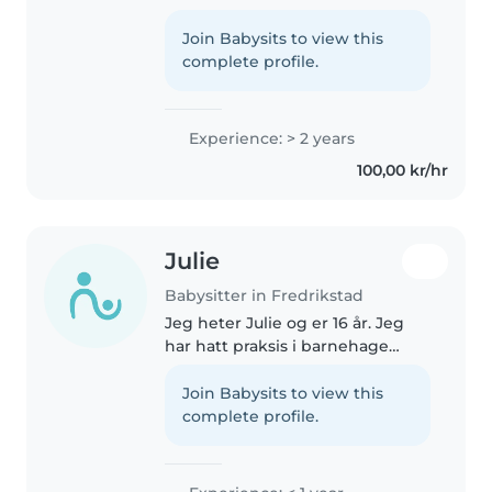
Trives godt med barn og har god
tone med de. Trener 2-3
Join Babysits to view this
klassinger i cheerleading og er
complete profile.
aktiv i sporten selv. Tenkte..
Experience: > 2 years
100,00 kr/hr
Julie
Babysitter in Fredrikstad
Jeg heter Julie og er 16 år. Jeg
har hatt praksis i barnehage
gjennom skole. Jeg trives rundt
barn og synes det er gøy å
Join Babysits to view this
leke/være med dem. Jeg synes
complete profile.
det og oppfylle barnets behov..