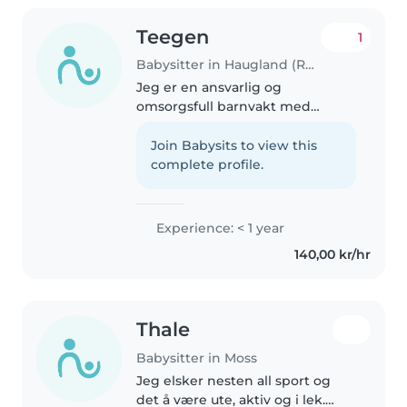
Teegen
1
Babysitter in Haugland (Rogaland)
Jeg er en ansvarlig og
omsorgsfull barnvakt med
erfaring med småbarn. Jeg har
en barnehagebakgrunn og er
Join Babysits to view this
komfortabel med å hjelpe med
complete profile.
matlagin å lage håndverk og
spille musikk med..
Experience: < 1 year
140,00 kr/hr
Thale
Babysitter in Moss
Jeg elsker nesten all sport og
det å være ute, aktiv og i lek.