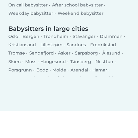
On call babysitter
After school babysitter
Weekday babysitter
Weekend babysitter
Babysitters in large cities
Oslo
Bergen
Trondheim
Stavanger
Drammen
Kristiansand
Lillestrøm
Sandnes
Fredrikstad
Tromsø
Sandefjord
Asker
Sarpsborg
Ålesund
Skien
Moss
Haugesund
Tønsberg
Nesttun
Porsgrunn
Bodø
Molde
Arendal
Hamar
Horten
Grimstad
Kristiansund
Larvik
Halden
Harstad
Levanger
Kongsberg
Gjøvik
Narvik
Hønefoss
Steinkjer