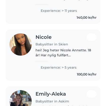
Experience: > 11 years
140,00 kr/hr
Nicole
Babysitter in Skien
hei! Jeg heter Nicole Annette. 18
år! Har nylig fullført
videregående. Jeg er ansvarlig,
multi kultur, omsorgsfull, og har
Experience: > 5 years
mye erfaring med barnepass
100,00 kr/hr
gjennom familie og familie
venner...
Emily-Aleka
Babysitter in Askim