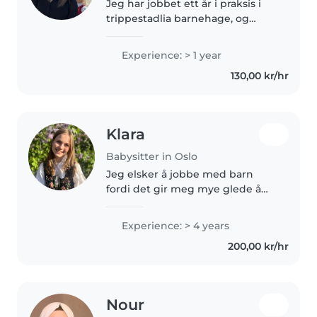
Jeg har jobbet ett år i praksis i
trippestadlia barnehage, og
passer på søsknene mine og
vennene til foreldrene mine sine
Experience: > 1 year
barn av og til. Har bra karakterer
130,00 kr/hr
på skolen og kan passe..
Klara
Babysitter in Oslo
Jeg elsker å jobbe med barn
fordi det gir meg mye glede å
kunne bidra til at de føler seg
trygge, glade og ivaretatt. Jeg
Experience: > 4 years
liker å være en positiv og
200,00 kr/hr
omsorgsfull person i barnas
hverdag,..
Nour