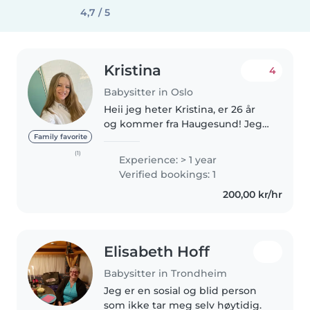
4,7 / 5
Kristina
4
Babysitter in Oslo
Heii jeg heter Kristina, er 26 år
og kommer fra Haugesund! Jeg
holder til i Oslo. Jeg jobber både
Family favorite
på sfo og som støttekontakt for
(1)
Experience: > 1 year
et barn i alderen 8-12 år. Har
Verified bookings: 1
sittet en del barnevakt..
200,00 kr/hr
Elisabeth Hoff
Babysitter in Trondheim
Jeg er en sosial og blid person
som ikke tar meg selv høytidig.