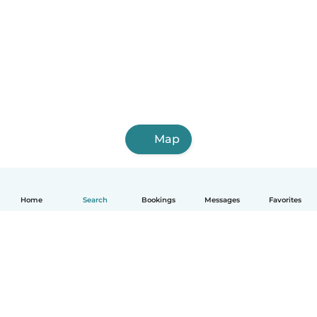
Map
Home
Search
Bookings
Messages
Favorites
English
How it works
Help
Terms & Privacy
Pricing