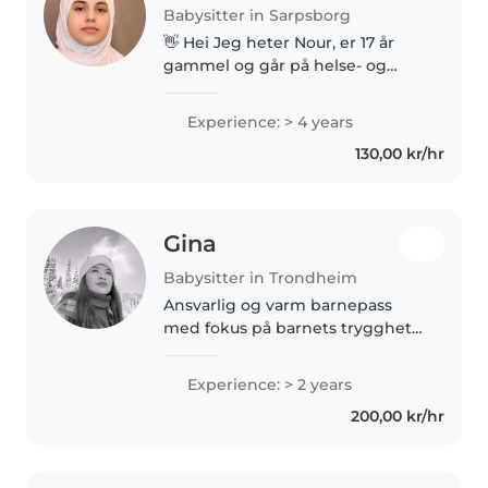
Babysitter in Sarpsborg
👋 Hei Jeg heter Nour, er 17 år
gammel og går på helse- og
oppvekstfag på videregående.
Jeg er en omsorgsfull, positiv og
Experience: > 4 years
ansvarsbevisst person som trives
130,00 kr/hr
godt sammen med barn ✨ Jeg..
Gina
Babysitter in Trondheim
Ansvarlig og varm barnepass
med fokus på barnets trygghet
og trivsel🤍
Experience: > 2 years
200,00 kr/hr