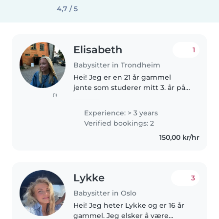
4,7 / 5
Elisabeth
1
Babysitter in Trondheim
Hei! Jeg er en 21 år gammel
jente som studerer mitt 3. år på
(1)
barnehagelærer-studiet ved
Dronning Mauds Minne
Experience: > 3 years
høgskole. Jeg vil beskrive meg
Verified bookings: 2
selv som en omsorgsfull,
150,00 kr/hr
tålmodig og blid..
Lykke
3
Babysitter in Oslo
Hei! Jeg heter Lykke og er 16 år
gammel. Jeg elsker å være