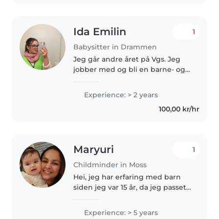
Ida Emilin
1
Babysitter in Drammen
Jeg går andre året på Vgs. Jeg
jobber med og bli en barne- og
ungdomsarbeider💙 Jeg er glad i
og synge, lese, leke, være aktiv
Experience: > 2 years
med barn og mye mer Jeg
100,00 kr/hr
kjenner folk med
vanskeligheter..
Maryuri
1
Childminder in Moss
Hei, jeg har erfaring med barn
siden jeg var 15 år, da jeg passet
mine søsken. Senere bodde jeg i
Hellas, hvor jeg jobbet som
Experience: > 5 years
barnevakt, blant annet for