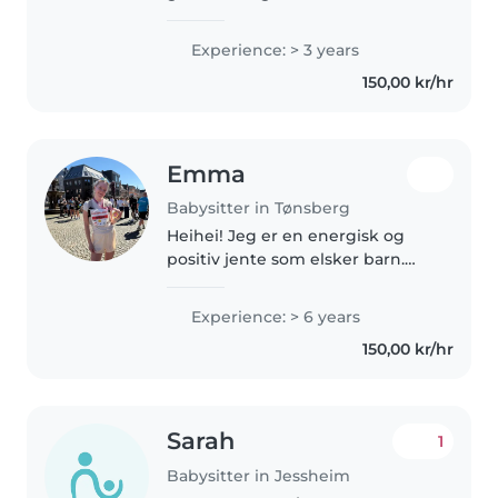
barnevakt, og jeg tar oppgaven
veldig seriøst. Det er så gøy å
Experience: > 3 years
passe på barna, og jeg prøver
150,00 kr/hr
alltid å gjøre ting morsomt..
Emma
Babysitter in Tønsberg
Heihei! Jeg er en energisk og
positiv jente som elsker barn.
Mitt mål er at du som foresatt
skal vite at barnet ditt er blir
Experience: > 6 years
sett, ivaretatt og blir behandlet
150,00 kr/hr
med omsorg når jeg har..
Sarah
1
Babysitter in Jessheim