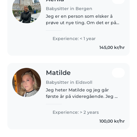
Babysitter in Bergen
Jeg er en person som elsker å
prøve ut nye ting. Om det er på
kjøkkenet, i hverdagen, med
venner eller en sport. Jeg er
Experience: < 1 year
ambisiøst på skolen og stiller
145,00 kr/hr
opp det det forventes av meg!..
Matilde
Babysitter in Eidsvoll
Jeg heter Matilde og jeg går
første år på videregående. Jeg er
en veldig glad person, kreativ og
har mye energi! Jeg har hatt
Experience: > 2 years
jobb som barnevakt før og
100,00 kr/hr
jobbet litt i barnehager. Jeg..