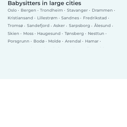
Babysitters in large cities
Oslo
Bergen
Trondheim
Stavanger
Drammen
Kristiansand
Lillestrøm
Sandnes
Fredrikstad
Tromsø
Sandefjord
Asker
Sarpsborg
Ålesund
Skien
Moss
Haugesund
Tønsberg
Nesttun
Porsgrunn
Bodø
Molde
Arendal
Hamar
Horten
Grimstad
Kristiansund
Larvik
Halden
Harstad
Levanger
Kongsberg
Gjøvik
Narvik
Hønefoss
Steinkjer