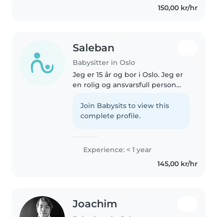
150,00 kr/hr
tvillingjenter. Jeg lærte dem..
Saleban
Babysitter in Oslo
Jeg er 15 år og bor i Oslo. Jeg er
en rolig og ansvarsfull person
som liker å hjelpe til og ta
ansvar. Jeg har erfaring med å
Join Babysits to view this
være rundt små barn i familien
complete profile.
og er vant til lek, rutiner..
Experience: < 1 year
145,00 kr/hr
Joachim