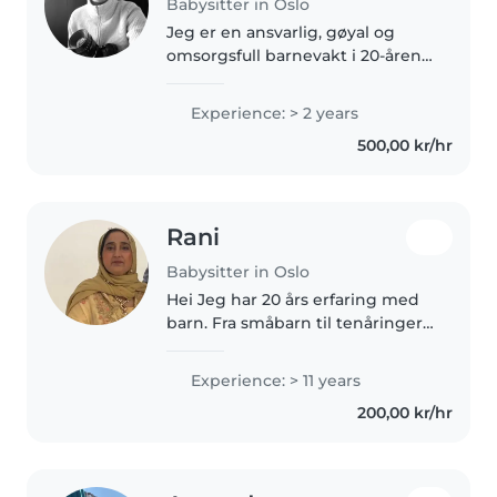
Babysitter in Oslo
Jeg er en ansvarlig, gøyal og
omsorgsfull barnevakt i 20-årene
med to års erfaring med
barnepass. Jeg har erfaring med
Experience: > 2 years
barn i alderen fra småbarn til
500,00 kr/hr
småskoleelever, inkludert
erfaring..
Rani
Babysitter in Oslo
Hei Jeg har 20 års erfaring med
barn. Fra småbarn til tenåringer.
Jeg har jobbet i barnehage, sfo
og som dagmamma. Du kan
Experience: > 11 years
kontakte meg hvis du har
200,00 kr/hr
spørsmål angående min
tilgjengelighet.