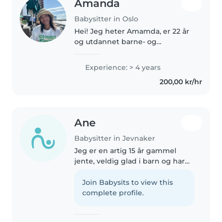
Amanda
Babysitter in Oslo
Hei! Jeg heter Amamda, er 22 år
og utdannet barne- og
ungdomsarbeider. De siste fire
årene har jeg jobbet fulltid med
Experience: > 4 years
barn i ulike aldre, både i
200,00 kr/hr
barnehage og skole/SFO.
Gjennom erfaringen..
Ane
Babysitter in Jevnaker
Jeg er en artig 15 år gammel
jente, veldig glad i barn og har
mye kompetanse med å jobbe
med dem. Mange år i speideren
Join Babysits to view this
hvor jeg leder over barn og
complete profile.
andre aktiviteter har gjort at jeg..