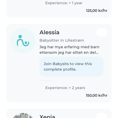
Experience: > 1 year
125,00 kr/hr
Alessia
Babysitter in Lillestrøm
Jeg har mye erfaring med barn
ettersom jeg har sittet en del
barnevakt for lillesøsteren min
på 6 år. Jeg er en ansvarlig,
Join Babysits to view this
vennlig og empati-full barnevakt
complete profile.
med to års erfaring med..
Experience: > 2 years
150,00 kr/hr
Xenia