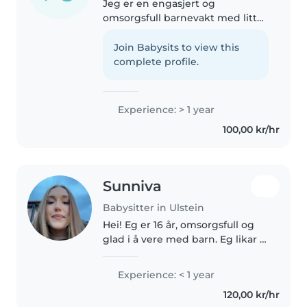
Jeg er en engasjert og
omsorgsfull barnevakt med litt
mindre ett et års erfaring med å
passe barn fra småbarn til
Join Babysits to view this
skolebarn. Jeg snakker engelsk,
complete profile.
kinesisk og norsk. Jeg liker å
lese,..
Experience: > 1 year
100,00 kr/hr
Sunniva
Babysitter in Ulstein
Hei! Eg er 16 år, omsorgsfull og
glad i å vere med barn. Eg likar å
vere kreativ, finne på aktivitetar
og skape ein trygg og positiv
Experience: < 1 year
atmosfære. Eg er fleksibel,
120,00 kr/hr
tilpassar meg lett..