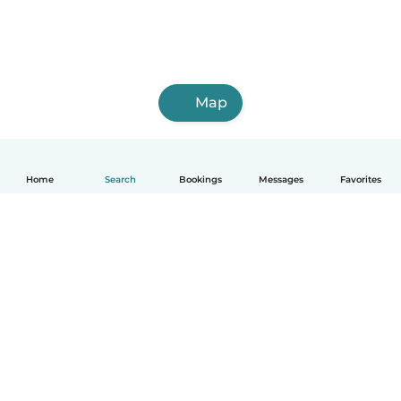
Map
Home
Search
Bookings
Messages
Favorites
English
How it works
Help
Terms & Privacy
Pricing
Company details
Babysits for Work